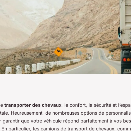
ions de
 de
transporter des chevaux
, le confort, la sécurité et l’es
tale. Heureusement, de nombreuses options de personnalis
ur les camions de
r garantir que votre véhicule répond parfaitement à vos bes
. En particulier, les camions de transport de chevaux, com