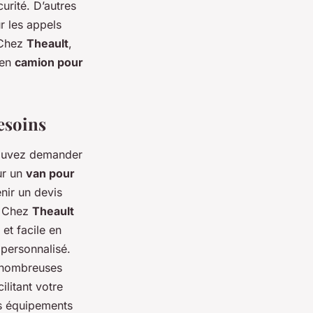
urité. D’autres
r les appels
 Chez
Theault
,
 en
camion pour
esoins
pouvez demander
ur un
van pour
nir un devis
. Chez
Theault
et facile en
 personnalisé.
 nombreuses
ilitant votre
es équipements