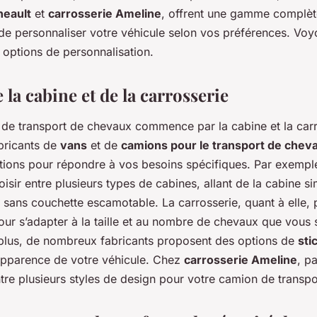
x ?
heault
et
carrosserie Ameline
, offrent une gamme complèt
de personnaliser votre véhicule selon vos préférences. Vo
 options de personnalisation.
 la cabine et de la carrosserie
e transport de chevaux commence par la cabine et la carr
abricants de
vans
et de
camions pour le transport de chev
ptions pour répondre à vos besoins spécifiques. Par exemp
sir entre plusieurs types de cabines, allant de la cabine si
sans couchette escamotable. La carrosserie, quant à elle, 
our s’adapter à la taille et au nombre de chevaux que vous 
 plus, de nombreux fabricants proposent des options de
sti
’apparence de votre véhicule. Chez
carrosserie Ameline
, p
ntre plusieurs styles de design pour votre camion de transp