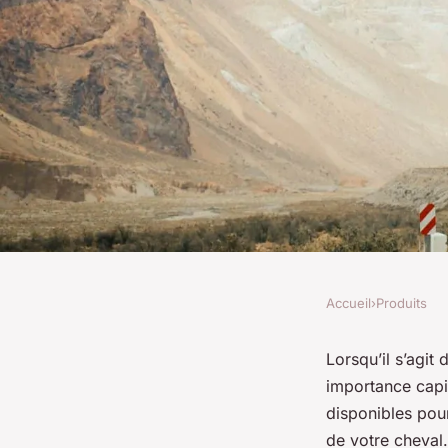
Accueil
›
Produits
PRODUITS
Quelles sont les opt
Lorsqu’il s’agit
importance capi
personnalisation po
disponibles pou
de votre cheval