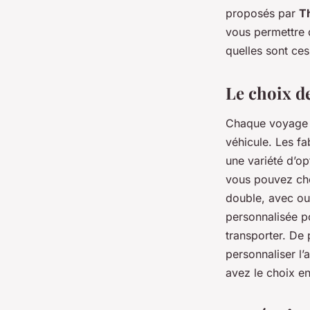
transport de chevau
proposés par
T
vous permettre 
quelles sont ces
jean-baptiste
•
26 février 2024
•
3 min de lecture
Le choix de
Chaque voyage d
véhicule. Les f
une variété d’o
vous pouvez choi
double, avec ou 
personnalisée p
transporter. De
personnaliser l
avez le choix e