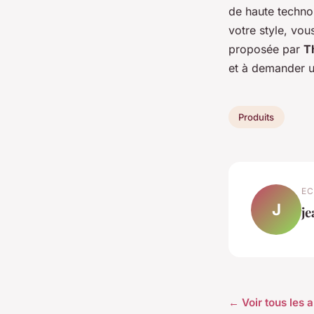
de haute technol
votre style, vo
proposée par
T
et à demander u
Produits
EC
J
je
← Voir tous les a