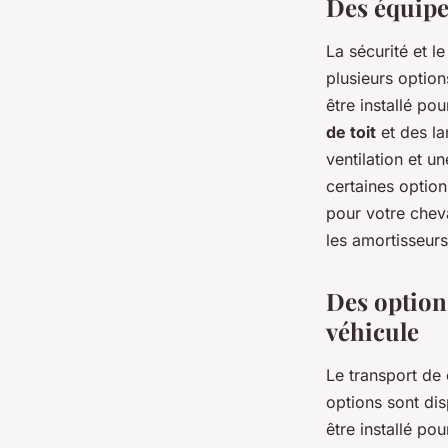
Des équipe
La sécurité et l
plusieurs optio
être installé po
de toit
et des la
ventilation et u
certaines option
pour votre cheva
les amortisseurs
Des options
véhicule
Le transport de
options sont dis
être installé po