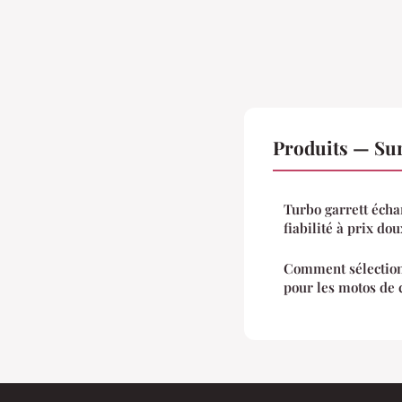
Produits — Sur
Turbo garrett écha
fiabilité à prix dou
Comment sélection
pour les motos de 