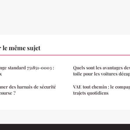
 le même sujet
nge standard 751851-0003 :
Quels sont les avantages des
x
toile pour les voitures déca
ner des harnais de sécurité
VAE tout chemin : le compag
course ?
trajets quotidiens