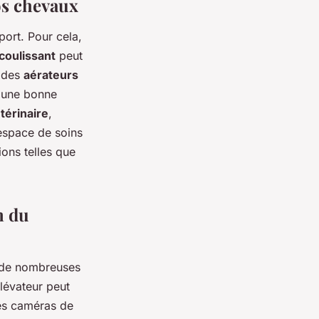
os chevaux
port. Pour cela,
 coulissant
peut
, des
aérateurs
r une bonne
térinaire
,
 espace de soins
ons telles que
n du
, de nombreuses
élévateur peut
des caméras de