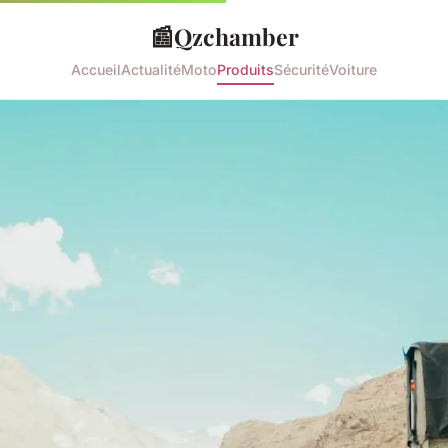
📰
Qzchamber
Accueil
Actualité
Moto
Produits
Sécurité
Voiture