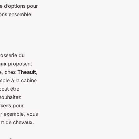
e d’options pour
yons ensemble
osserie du
aux
proposent
le, chez
Theault
,
mple à la cabine
peut être
souhaitez
ckers
pour
ar exemple, vous
ort de chevaux.