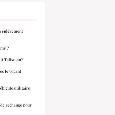
n enlèvement
umé ?
lt Talisman ?
ec le voyant
hicule utilitaire
 de rechange pour