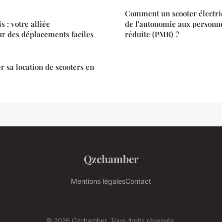
Comment un scooter électri
s : votre alliée
de l'autonomie aux personne
r des déplacements faciles
réduite (PMR) ?
sa location de scooters en
Qzchamber
Mentions légales
Contact
© 2026 Qzchamber. Tous droits réservés.