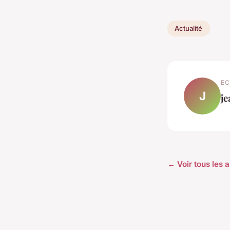
Actualité
EC
J
je
← Voir tous les a