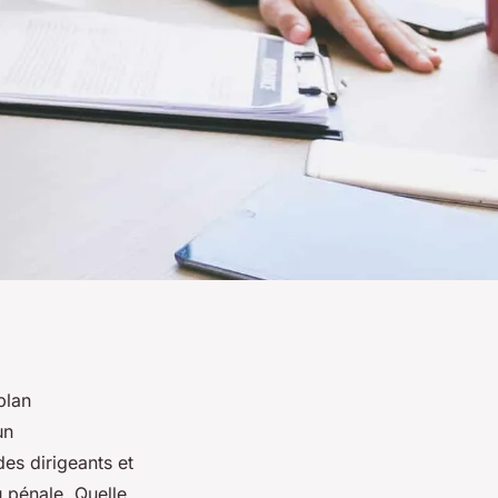
plan
un
es dirigeants et
u pénale. Quelle