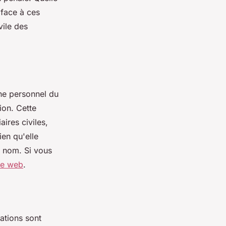
e face à ces
vile des
ne personnel du
ion. Cette
ires civiles,
ien qu'elle
ur nom. Si vous
ge web
.
sations sont