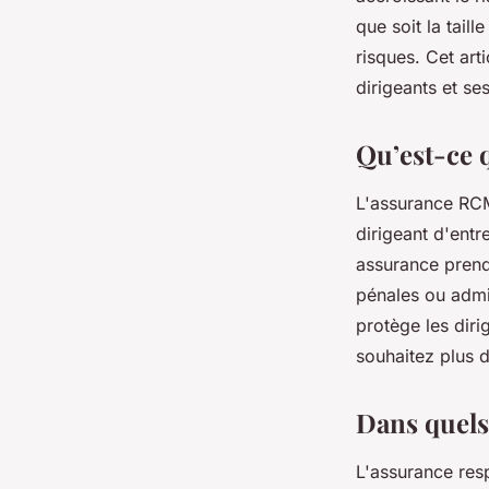
RCMS intervient ?
que soit la taill
risques. Cet arti
dirigeants et se
jean-baptiste
•
23 novembre 2023
•
2 min de lecture
Qu’est-ce 
L'assurance RCM
dirigeant d'ent
assurance prend 
pénales ou admin
protège les diri
souhaitez plus 
Dans quels
L'assurance resp