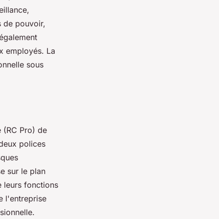
illance,
s de pouvoir,
 également
aux employés. La
onnelle sous
le (RC Pro) de
 deux polices
sques
e sur le plan
e leurs fonctions
 l'entreprise
sionnelle.