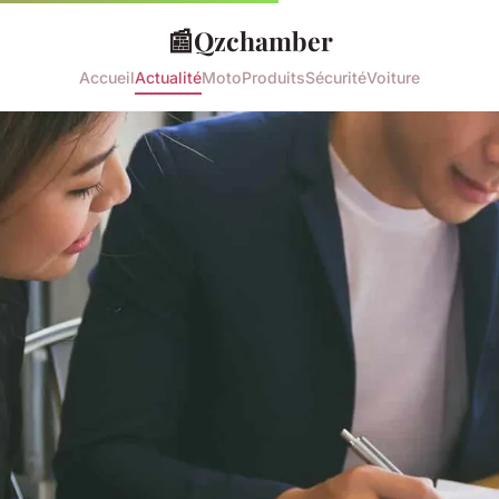
📰
Qzchamber
Accueil
Actualité
Moto
Produits
Sécurité
Voiture