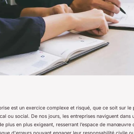
assurance
rise est un exercice complexe et risqué, que ce soit sur le 
al ou social. De nos jours, les entreprises naviguent dans 
e des dirigeants ou
e plus en plus exigeant, resserrant l’espace de manœuvre d
isque d'erreurs pouvant engager leur responsabilité civile o